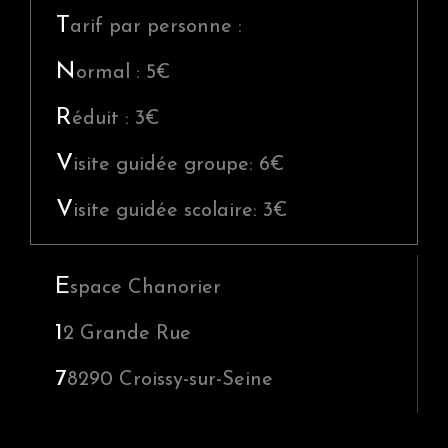
S
T
arif par personne :
i
N
ormal : 5€
d
e
R
éduit : 3€
b
V
isite guidée groupe: 6€
a
r
V
isite guidée scolaire: 3€
E
space Chanorier
1
2 Grande Rue
7
8290
Croissy-sur-Seine