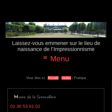
P
P
P
P
a
a
a
a
s
s
s
s
s
s
s
s
e
e
e
e
r
r
r
r
à
a
à
a
l
u
l
u
Laissez-vous emmener sur le lieu de
a
c
a
p
n
o
b
i
naissance de l’Impressionnisme
a
n
a
e
Menu
v
t
r
d
i
e
r
d
g
n
e
e
a
u
l
p
t
p
a
a
Vous êtes ici :
Accueil
/
visites
/
Pratique
i
r
t
g
o
i
é
e
n
n
r
M
p
c
a
usée de la Grenouillère
r
i
l
01 30 53 61 02
i
p
e