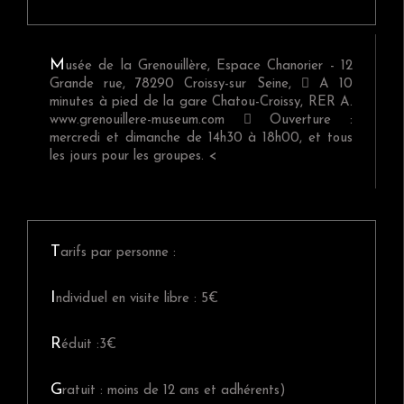
n
a
p
c
l
r
i
i
p
n
M
usée de la Grenouillère, Espace Chanorier - 12
a
c
Grande rue, 78290 Croissy-sur Seine,  A 10
l
i
minutes à pied de la gare Chatou-Croissy, RER A.
e
p
www.grenouillere-museum.com  Ouverture :
a
mercredi et dimanche de 14h30 à 18h00, et tous
l
les jours pour les groupes. <
e
T
arifs par personne :
I
ndividuel en visite libre : 5€
R
éduit :3€
G
ratuit : moins de 12 ans et adhérents)