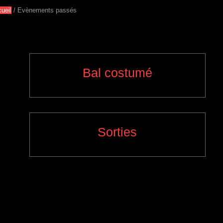
ueil
/
Evènements passés
Bal costumé
Sorties