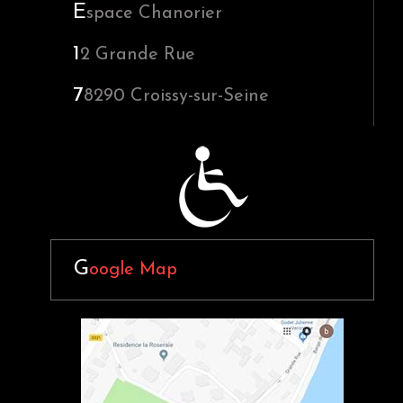
E
space Chanorier
1
2 Grande Rue
7
8290
Croissy-sur-Seine
G
oogle Map