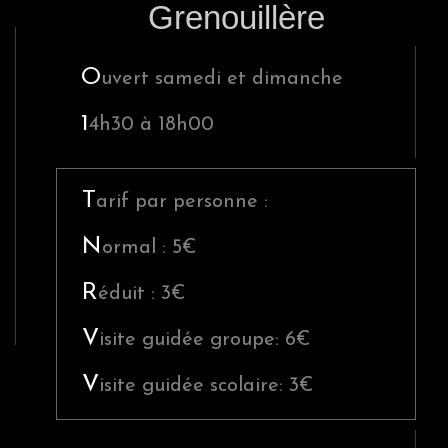
r
Grenouillère
i
m
O
uvert samedi et dimanche
a
1
4h30
à 18h00
r
y
S
T
arif par personne :
i
N
ormal : 5€
d
e
R
éduit : 3€
b
V
isite guidée groupe: 6€
a
r
V
isite guidée scolaire: 3€