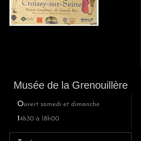
P
r
Musée de la Grenouillère
i
m
O
uvert samedi et dimanche
a
1
4h30
à 18h00
r
y