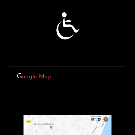
G
oogle Map