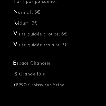
S
T
arif par personne :
i
N
ormal : 5€
d
e
R
éduit : 3€
b
V
isite guidée groupe: 6€
a
r
V
isite guidée scolaire: 3€
E
space Chanorier
1
2 Grande Rue
7
8290
Croissy-sur-Seine