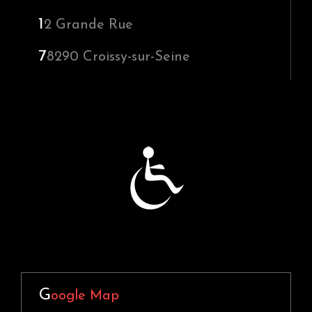
1
2 Grande Rue
7
8290
Croissy-sur-Seine
G
oogle Map