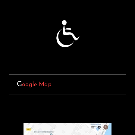
G
oogle Map