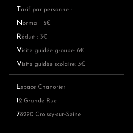
y
S
T
arif par personne :
i
N
ormal : 5€
d
e
R
éduit : 3€
b
V
isite guidée groupe: 6€
a
r
V
isite guidée scolaire: 3€
E
space Chanorier
1
2 Grande Rue
7
8290
Croissy-sur-Seine